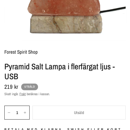
Forest Spirit Shop
Pyramid Salt Lampa i flerfärgat ljus -
USB
219 kr
UTSÅLD
Skatt ingår.
Frakt
beräknas i kassan.
Utsåld
BETALA MED KLARNA, SWISH ELLER KORT