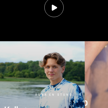
CACAO CEREMONY
ÄGNA EN STUND
Ceremonial
Cacao
Kolla
in
vår
klädkollektion...