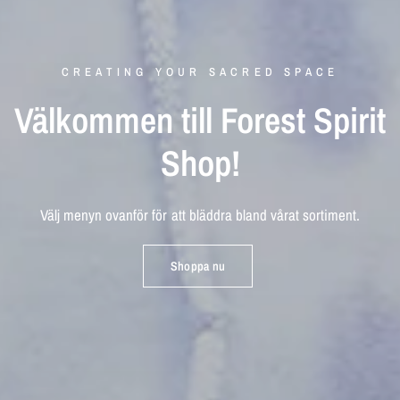
CREATING YOUR SACRED SPACE
Välkommen
till
Forest
Spirit
Shop!
Kortfilm
Ceremonial
Svamp
tinkturer
Cacao
Se
hela
kortfilmen
på
vår
youtube
kanal
Välj
menyn
ovanför
för
att
bläddra
bland
vårat
sortiment.
Kolla
Skapa
in
vårt
en
kärleksfull
utbud
av
olika
upplevelse...
svampar
Shoppa nu
Kolla nu
Köp nu
Köp nu