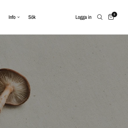
0
Info
Sök
Logga in