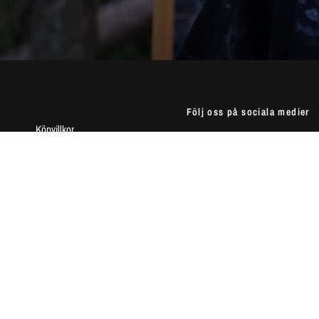
Följ oss på sociala medier
Köpvillkor
Frakt & leverans
Integritetspolicy
Användarvillkor
Betalning
Vanliga frågor
Returportalen
Kontakt