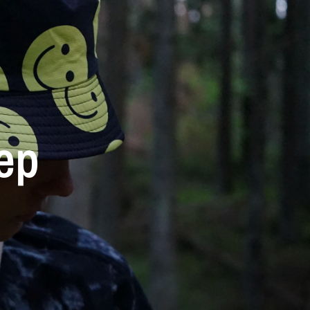
ep
via