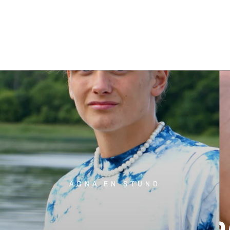
ÄGNA EN STUND
CACAO CEREMONY
Ceremonial
Caca