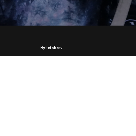
Nyhetsbrev
Rabatter, nya produkter och erbjudanden direkt till
din e-post.
Email