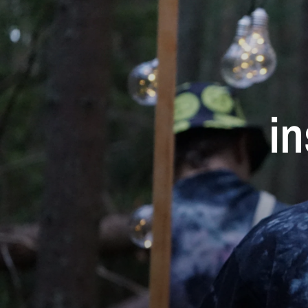
in
fo