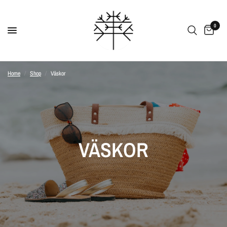
0
Home
/
Shop
/
Väskor
VÄSKOR