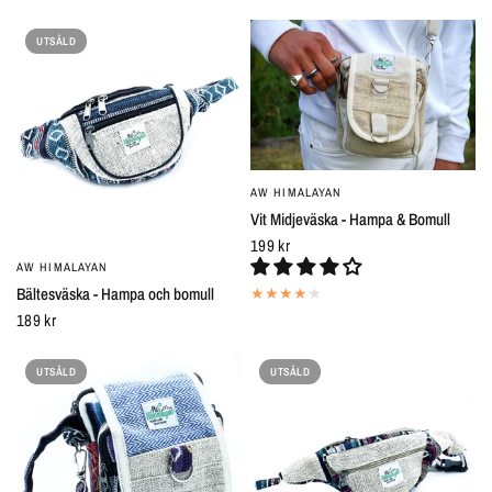
UTSÅLD
AW HIMALAYAN
SNABBTITT
Vit Midjeväska - Hampa & Bomull
199 kr
AW HIMALAYAN
SNABBTITT
Bältesväska - Hampa och bomull
189 kr
UTSÅLD
UTSÅLD