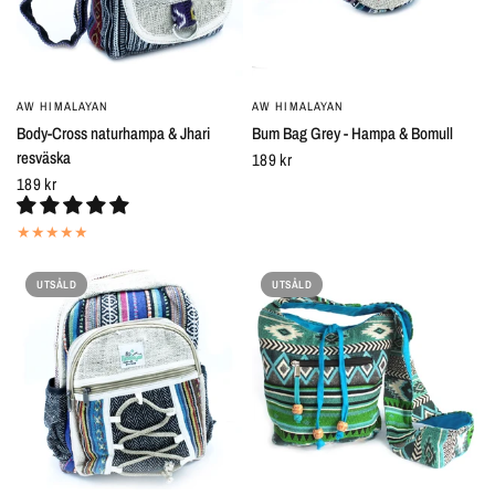
AW HIMALAYAN
AW HIMALAYAN
SNABBTITT
SNABBTITT
Body-Cross naturhampa & Jhari
Bum Bag Grey - Hampa & Bomull
resväska
189 kr
189 kr
UTSÅLD
UTSÅLD