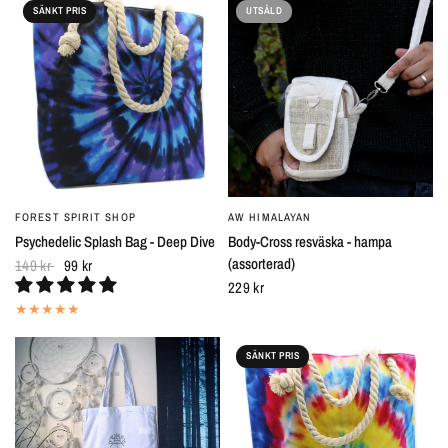
SÄNKT PRIS
UTSÅLD
FOREST SPIRIT SHOP
AW HIMALAYAN
SNABBTITT
SNABBTITT
Psychedelic Splash Bag - Deep Dive
Body-Cross resväska - hampa
(assorterad)
149 kr
99 kr
229 kr
SÄNKT PRIS