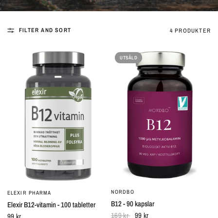
FILTER AND SORT
4 PRODUKTER
UTSÅLD
NORDBO
SNABBTITT
ELEXIR PHARMA
SNABBTITT
B12 - 90 kapslar
Elexir B12-vitamin - 100 tabletter
169 kr
99 kr
99 kr