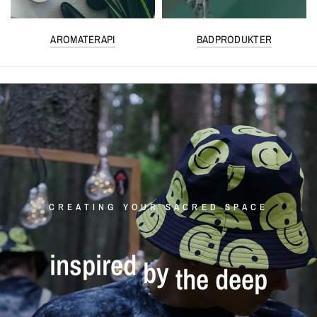
AROMATERAPI
BADPRODUKTER
CREATING YOUR SACRED SPACE
inspired
by
the
deep
forests
of
scandinavia