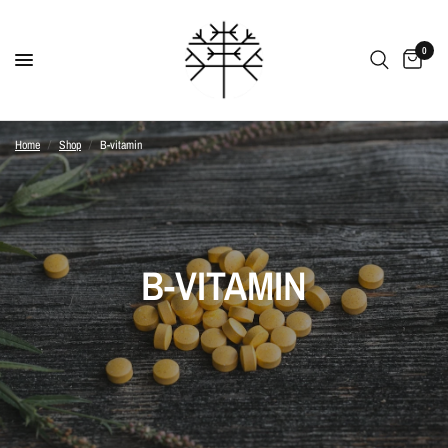
0
Home
/
Shop
/
B-vitamin
B-VITAMIN