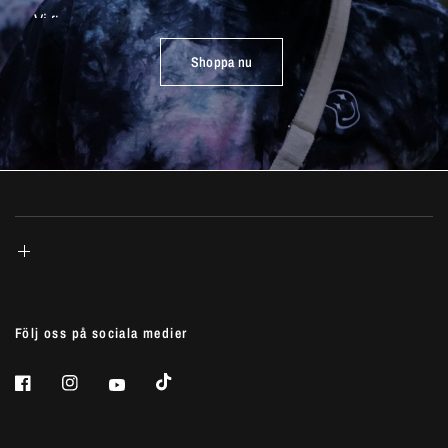
Vi
finns
här
i
Sverige
och
säljer
till
hela
Norden
och
Europa.
Shoppa nu
Följ oss på sociala medier