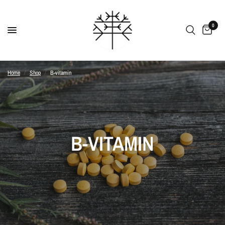
0
Home
/
Shop
/
B-vitamin
B-VITAMIN