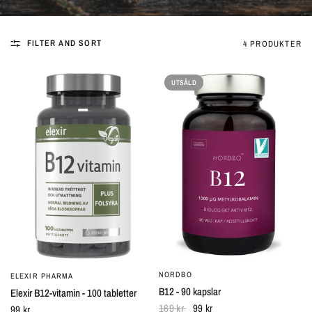
FILTER AND SORT
4 PRODUKTER
UTSÅLD
NORDBO
SNABBTITT
ELEXIR PHARMA
SNABBTITT
B12 - 90 kapslar
Elexir B12-vitamin - 100 tabletter
169 kr
99 kr
99 kr