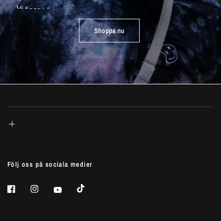
Vi
finns
här
i
Sverige
och
säljer
till
hela
Norden
och
Europa.
Shoppa nu
Följ oss på sociala medier