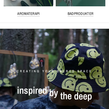
AROMATERAPI
BADPRODUKTER
CREATING YOUR SACRED SPACE
inspired
by
the
deep
forests
of
scandinavia