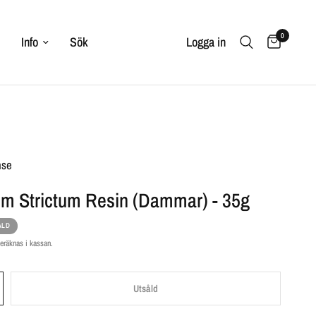
0
Info
Sök
Logga in
nse
m Strictum Resin (Dammar) - 35g
ÅLD
eräknas i kassan.
Utsåld