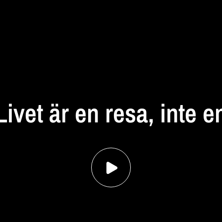
STANNA
UPP
Livet
är
en
resa,
inte
e
destination...