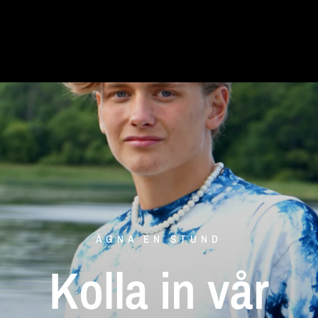
ÄGNA EN STUND
Kolla
in
vår