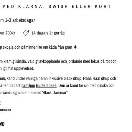
 MED KLARNA, SWISH ELLER KORT
om 1-3 arbetsdagar
över 700kr
14 dagars ångerrätt
gt skogig och påminner lite om kåda från gran 🌲.
m kramig känsla, väldigt avkopplande och jordande med fokus på rot och
enligt min upplevelse).
tum
, känd under vanliga namn inklusive
black dhup
,
Raal
,
Raal dhup
och
 är en trädart i
familjen
Burseraceae
.
Den är känd för sin medicinska och
användning under namnet "Black Dammar".
g
nesien