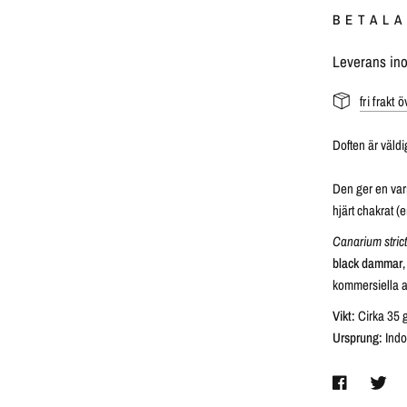
BETALA
Leverans in
fri frakt 
Doften är väldi
Den ger en var
hjärt chakrat (
Canarium stric
black dammar
,
kommersiella 
Vikt:
Cirka 35 
Ursprung:
Indo