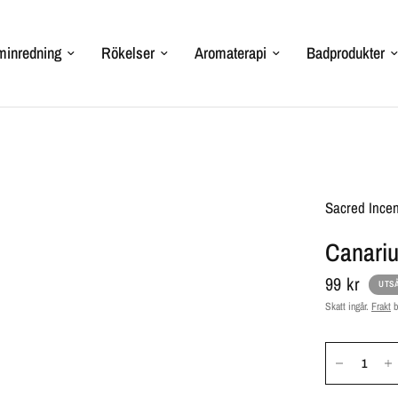
inredning
Rökelser
Aromaterapi
Badprodukter
Sacred Ince
Canariu
99 kr
UTS
Skatt ingår.
Frakt
b