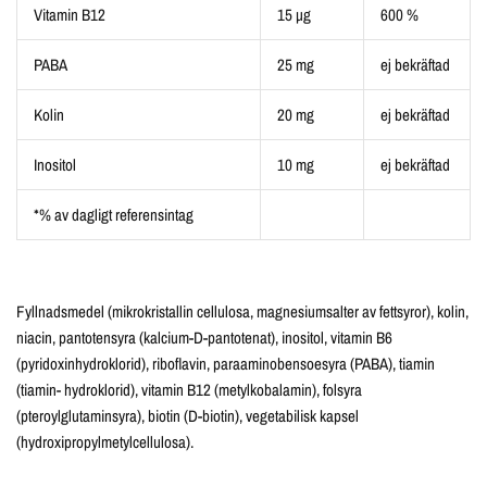
Vitamin B12
15 µg
600 %
PABA
25 mg
ej bekräftad
Kolin
20 mg
ej bekräftad
Inositol
10 mg
ej bekräftad
*% av dagligt referensintag
Fyllnadsmedel (mikrokristallin cellulosa, magnesiumsalter av fettsyror), kolin,
niacin, pantotensyra (kalcium-D-pantotenat), inositol, vitamin B6
(pyridoxinhydroklorid), riboflavin, paraaminobensoesyra (PABA), tiamin
(tiamin- hydroklorid), vitamin B12 (metylkobalamin), folsyra
(pteroylglutaminsyra), biotin (D-biotin), vegetabilisk kapsel
(hydroxipropylmetylcellulosa).