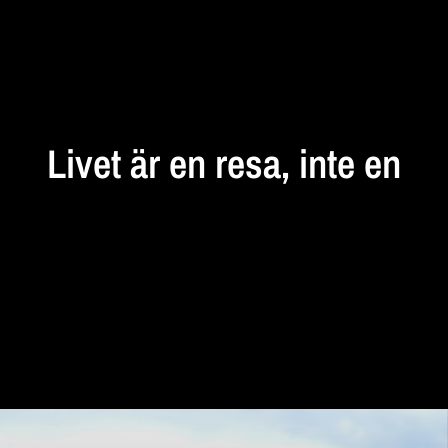
STANNA
UPP
Livet
är
en
resa,
inte
en
destination...