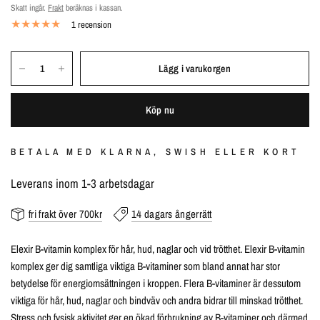
Skatt ingår.
Frakt
beräknas i kassan.
1 recension
Lägg i varukorgen
Köp nu
BETALA MED KLARNA, SWISH ELLER KORT
Leverans inom 1-3 arbetsdagar
fri frakt över 700kr
14 dagars ångerrätt
Elexir B-vitamin komplex för hår, hud, naglar och vid trötthet. Elexir B-vitamin
komplex ger dig samtliga viktiga B-vitaminer som bland annat har stor
betydelse för energiomsättningen i kroppen. Flera B-vitaminer är dessutom
viktiga för hår, hud, naglar och bindväv och andra bidrar till minskad trötthet.
Stress och fysisk aktivitet ger en ökad förbrukning av B-vitaminer och därmed