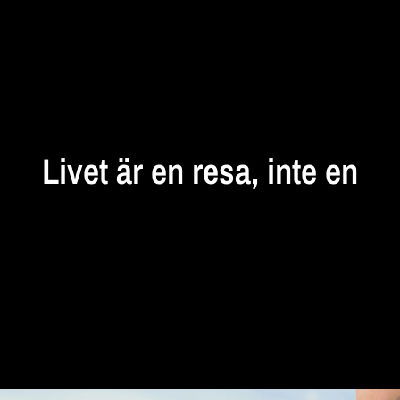
STANNA
UPP
Livet
är
en
resa,
inte
en
destination...