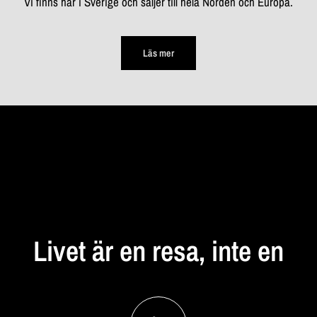
Vi finns här i Sverige och säljer till hela Norden och Europa.
Läs mer
STANNA
UPP
Livet
är
en
resa,
inte
en
destination...