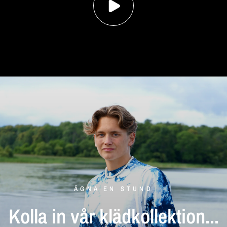
ÄGNA EN STUND
Kolla
in
vår
klädkollektion...