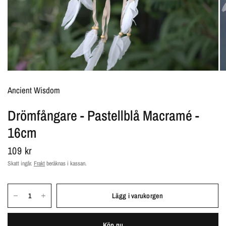
Ancient Wisdom
Drömfångare - Pastellblå Macramé -
16cm
109 kr
Skatt ingår.
Frakt
beräknas i kassan.
Lägg i varukorgen
Köp nu