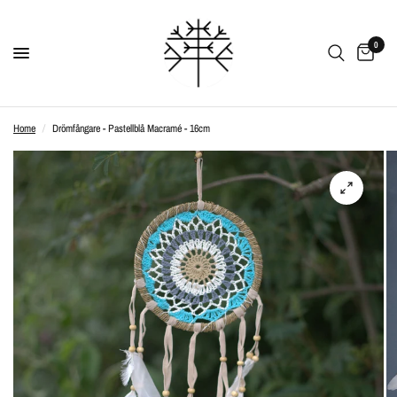
0
Home
/
Drömfångare - Pastellblå Macramé - 16cm