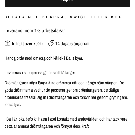
BETALA MED KLARNA, SWISH ELLER KORT
Leverans inom 1-3 arbetsdagar
fri frakt över 700kr
14 dagars ångerrätt
Handgjorda med omsorg och kärlek i Balis byar.
Levereras i slumpmässiga pastellblå färger
Drömfångaren sägs fånga dina drömmar när den hängs nära sängen. De
goda drömmarna vet hur de passerar genom drömfångaren, de dåliga
drömmarna trasslar sig in i drömfångaren och försvinner genom gryningens
första ljus.
I Bali är lokalbefolkningen i god kontakt med andevärlden och har tack vare
detta anammat drömfångaren och förnyat dess kraft.