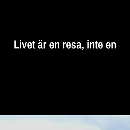
STANNA
UPP
Livet
är
en
resa,
inte
en
destination...