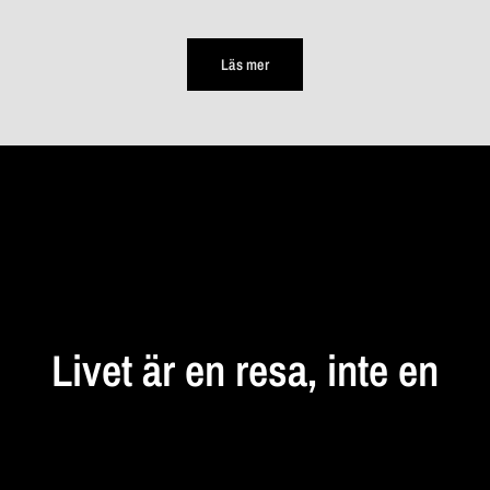
Läs mer
STANNA
UPP
Livet
är
en
resa,
inte
en
destination...