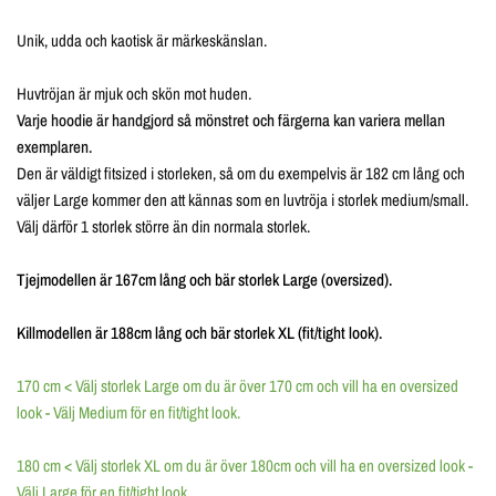
Unik, udda och kaotisk är märkeskänslan.
Huvtröjan är mjuk och skön mot huden.
Varje hoodie är handgjord så mönstret och färgerna kan variera mellan
exemplaren.
Den är väldigt fitsized i storleken, så om du exempelvis är 182 cm lång och
väljer Large kommer den att kännas som en luvtröja i storlek medium/small.
Välj därför 1 storlek större än din normala storlek.
Tjejmodellen är 167cm lång och bär storlek Large (oversized).
Killmodellen är 188cm lång och bär storlek XL (fit/tight look).
170 cm < Välj storlek Large om du är över 170 cm och vill ha en oversized
look - Välj Medium för en fit/tight look.
180 cm < Välj storlek XL om du är över 180cm och vill ha en oversized look -
Välj Large för en fit/tight look.