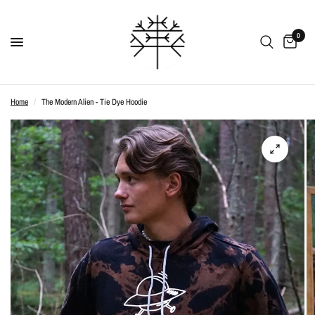
0
Home
/
The Modern Alien - Tie Dye Hoodie