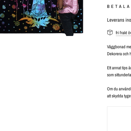
BETALA
Leverans in
fri frakt 
Väggbonad med
Dekorera och h
Ett annat tips ä
som sittunderla
Om du använder
att skydda tyge