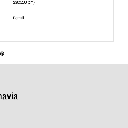
230x200 (cm)
Bomull
navia