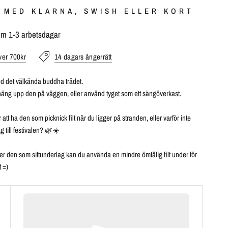
 MED KLARNA, SWISH ELLER KORT
om 1-3 arbetsdagar
över 700kr
14 dagars ångerrätt
 det välkända buddha trädet.
äng upp den på väggen, eller använd tyget som ett sängöverkast.
r att ha den som picknick filt när du ligger på stranden, eller varför inte
g till festivalen? 🌿☀️
 den som sittunderlag kan du använda en mindre ömtålig filt under för
t =)