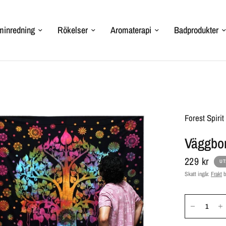
inredning
Rökelser
Aromaterapi
Badprodukter
Forest Spiri
Väggbon
229 kr
UT
Skatt ingår.
Frakt
b