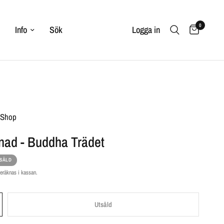
0
Info
Sök
Logga in
t Shop
ad - Buddha Trädet
SÅLD
eräknas i kassan.
Utsåld