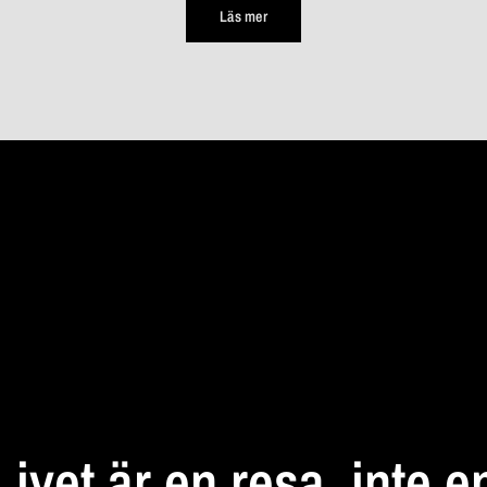
Läs mer
STANNA
UPP
Livet
är
en
resa,
inte
e