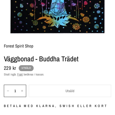
Forest Spirit Shop
Väggbonad - Buddha Trädet
229 kr
UTSÅLD
Skatt ingår.
Frakt
beräknas i kassan.
Utsåld
BETALA MED KLARNA, SWISH ELLER KORT