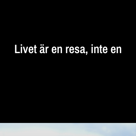
STANNA
UPP
Livet
är
en
resa,
inte
en
destination...