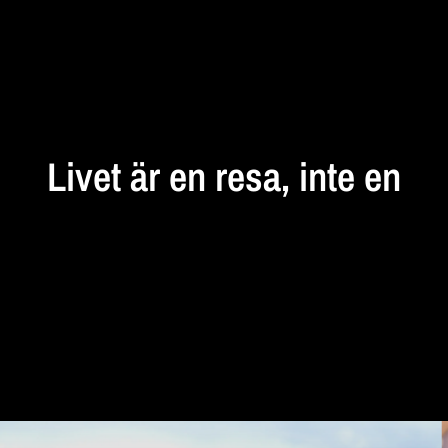
STANNA
UPP
Livet
är
en
resa,
inte
en
destination...