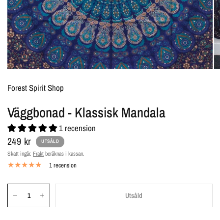
Forest Spirit Shop
Väggbonad - Klassisk Mandala
1 recension
249 kr
UTSÅLD
Skatt ingår.
Frakt
beräknas i kassan.
1 recension
Utsåld