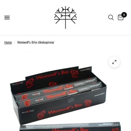
0
Home
/
Werewolf's Bite rökelsepinnar