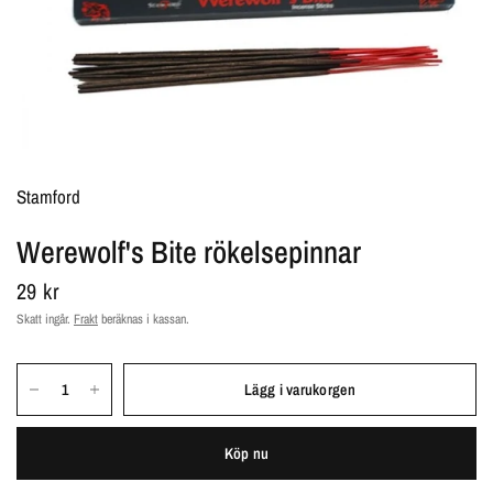
Stamford
Werewolf's Bite rökelsepinnar
29 kr
Skatt ingår.
Frakt
beräknas i kassan.
Lägg i varukorgen
Köp nu