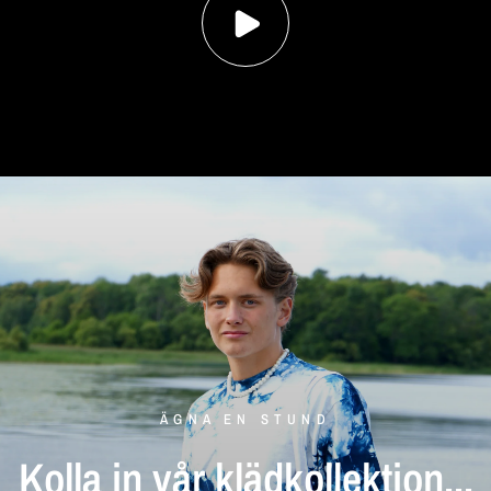
ÄGNA EN STUND
Kolla
in
vår
klädkollektion...